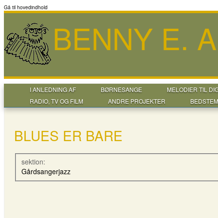
Gå til hovedindhold
BENNY E. 
I ANLEDNING AF
BØRNESANGE
MELODIER TIL DI
RADIO, TV OG FILM
ANDRE PROJEKTER
BEDSTEM
BLUES ER BARE
sektion:
Gårdsangerjazz