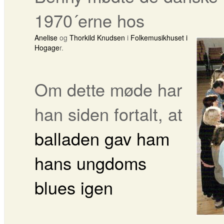
1970´erne hos
Anelise
og
Thorkild Knudsen
i
Folkemusikhuset i
Hogage
r.
Om dette møde har
han siden fortalt, at
balladen gav ham
hans ungdoms
blues igen