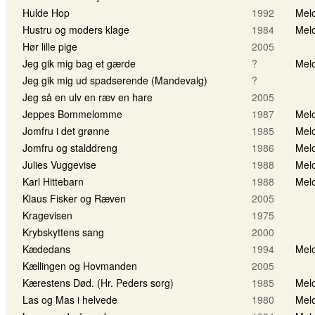
Hulde Hop
1992
Melo
Hustru og moders klage
1984
Melo
Hør lille pige
2005
Jeg gik mig bag et gærde
?
Melo
Jeg gik mig ud spadserende (Mandevalg)
?
Jeg så en ulv en ræv en hare
2005
Jeppes Bommelomme
1987
Melo
Jomfru i det grønne
1985
Melo
Jomfru og stalddreng
1986
Melo
Julies Vuggevise
1988
Melo
Karl Hittebarn
1988
Melo
Klaus Fisker og Ræven
2005
Kragevisen
1975
Krybskyttens sang
2000
Kædedans
1994
Melo
Kællingen og Hovmanden
2005
Kærestens Død. (Hr. Peders sorg)
1985
Melo
Las og Mas i helvede
1980
Melo