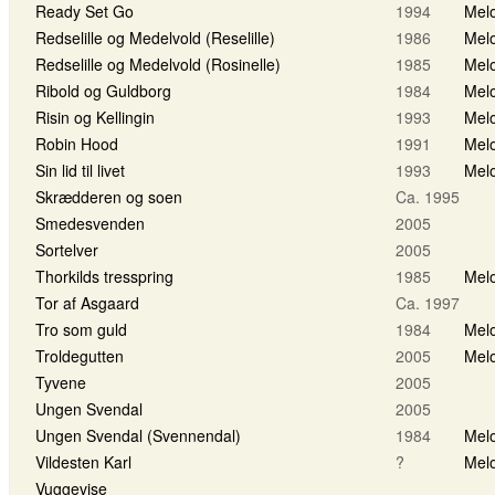
Ready Set Go
1994
Melo
Redselille og Medelvold (Reselille)
1986
Melo
Redselille og Medelvold (Rosinelle)
1985
Melo
Ribold og Guldborg
1984
Melo
Risin og Kellingin
1993
Melo
Robin Hood
1991
Melo
Sin lid til livet
1993
Melo
Skrædderen og soen
Ca. 1995
Smedesvenden
2005
Sortelver
2005
Thorkilds tresspring
1985
Melo
Tor af Asgaard
Ca. 1997
Tro som guld
1984
Melo
Troldegutten
2005
Melo
Tyvene
2005
Ungen Svendal
2005
Ungen Svendal (Svennendal)
1984
Melo
Vildesten Karl
?
Melo
Vuggevise