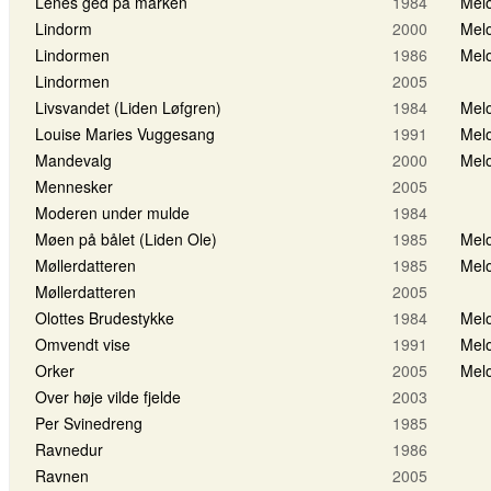
Lenes ged på marken
1984
Melo
Lindorm
2000
Melo
Lindormen
1986
Melo
Lindormen
2005
Livsvandet (Liden Løfgren)
1984
Melo
Louise Maries Vuggesang
1991
Melo
Mandevalg
2000
Melo
Mennesker
2005
Moderen under mulde
1984
Møen på bålet (Liden Ole)
1985
Melo
Møllerdatteren
1985
Melo
Møllerdatteren
2005
Olottes Brudestykke
1984
Melo
Omvendt vise
1991
Melo
Orker
2005
Melo
Over høje vilde fjelde
2003
Per Svinedreng
1985
Ravnedur
1986
Ravnen
2005