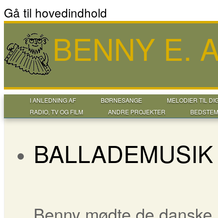
Gå til hovedindhold
BENNY E.
I ANLEDNING AF
BØRNESANGE
MELODIER TIL DI
RADIO, TV OG FILM
ANDRE PROJEKTER
BEDSTEM
BALLADEMUSIK
Benny mødte de danske m