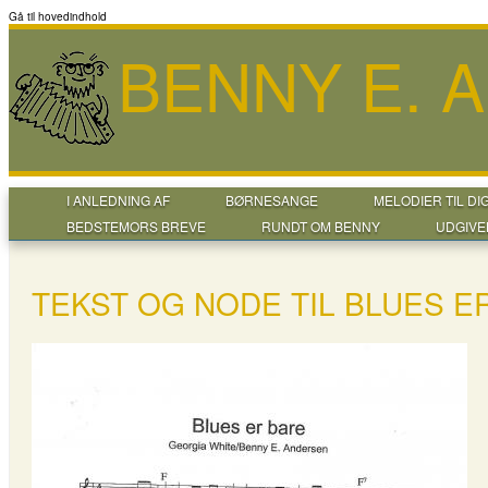
Gå til hovedindhold
BENNY E. 
I ANLEDNING AF
BØRNESANGE
MELODIER TIL DI
BEDSTEMORS BREVE
RUNDT OM BENNY
UDGIVE
TEKST OG NODE TIL BLUES E