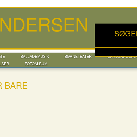
ANDERSEN
SØGE
GTE
BALLADEMUSIK
BØRNETEATER
GÅRDSANGERJ
LSER
FOTOALBUM
R BARE