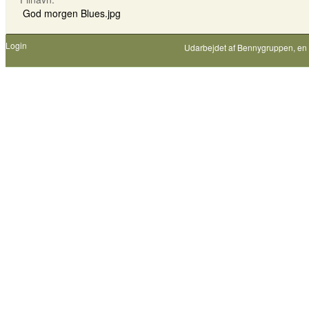
God morgen Blues.jpg
Login
Udarbejdet af
Bennygruppen
, en