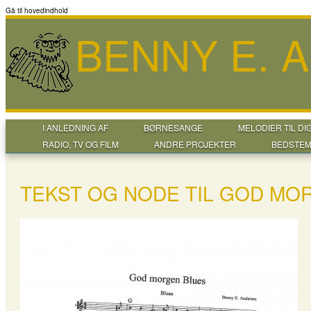
Gå til hovedindhold
BENNY E. 
I ANLEDNING AF
BØRNESANGE
MELODIER TIL DI
RADIO, TV OG FILM
ANDRE PROJEKTER
BEDSTEM
TEKST OG NODE TIL GOD MO