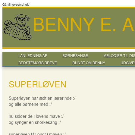
Gå til hovedindhold
BENNY E. 
I ANLEDNING AF
BØRNESANGE
MELODIER TIL DI
BEDSTEMORS BREVE
RUNDT OM BENNY
UDGIVE
SUPERLØVEN
Superløven har ædt en lærerinde :/
og alle børnene med :/
nu sidder de i løvens mave :/
og synger en snorkesang :/
superløven får ondt i maven :/