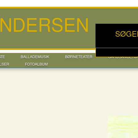
ANDERSEN
SØGE
GTE
BALLADEMUSIK
BØRNETEATER
GÅRDSANGERJ
LSER
FOTOALBUM