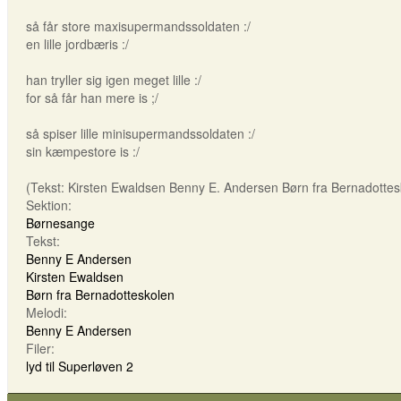
så får store maxisupermandssoldaten :/
en lille jordbæris :/
han tryller sig igen meget lille :/
for så får han mere is ;/
så spiser lille minisupermandssoldaten :/
sin kæmpestore is :/
(Tekst: Kirsten Ewaldsen Benny E. Andersen Børn fra Bernadottes
Sektion:
Børnesange
Tekst:
Benny E Andersen
Kirsten Ewaldsen
Børn fra Bernadotteskolen
Melodi:
Benny E Andersen
Filer:
lyd til Superløven 2