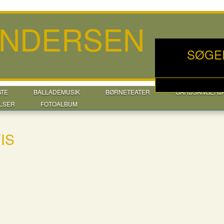
ANDERSEN
SØGE
GTE
BALLADEMUSIK
BØRNETEATER
GÅRDSANGERJ
LSER
FOTOALBUM
IS