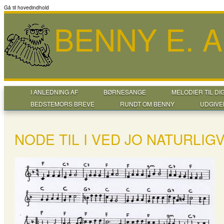
Gå til hovedindhold
BENNY E. 
I ANLEDNING AF
BØRNESANGE
MELODIER TIL DI
BEDSTEMORS BREVE
RUNDT OM BENNY
UDGIVE
NODE TIL I VED JO NATURLIGV