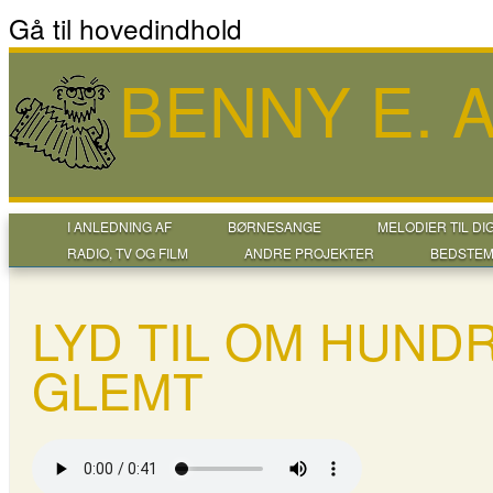
Gå til hovedindhold
BENNY E.
I ANLEDNING AF
BØRNESANGE
MELODIER TIL DI
RADIO, TV OG FILM
ANDRE PROJEKTER
BEDSTEM
LYD TIL OM HUND
GLEMT