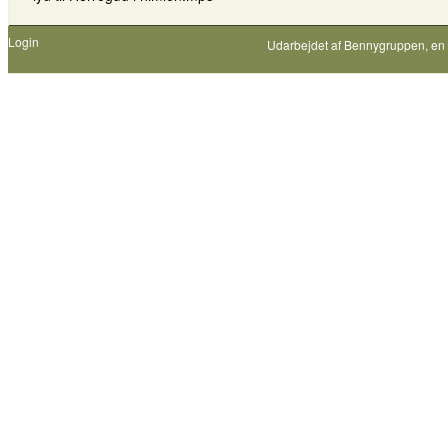
Login
Udarbejdet af
Bennygruppen
, en