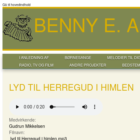
Gå til hovedindhold
BENNY E. 
I ANLEDNING AF
BØRNESANGE
MELODIER TIL DI
RADIO, TV OG FILM
ANDRE PROJEKTER
BEDSTEM
LYD TIL HERREGUD I HIMLEN
Medvirkende:
Gudrun Mikkelsen
Filnavn:
lyd til Herregud i himlen.mp3