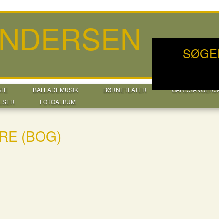
ANDERSEN
SØGE
GTE
BALLADEMUSIK
BØRNETEATER
GÅRDSANGERJ
LSER
FOTOALBUM
RE (BOG)