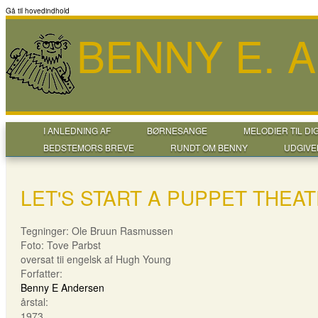
Gå til hovedindhold
BENNY E. 
I ANLEDNING AF
BØRNESANGE
MELODIER TIL DI
BEDSTEMORS BREVE
RUNDT OM BENNY
UDGIVE
LET'S START A PUPPET THEAT
Tegninger: Ole Bruun Rasmussen
Foto: Tove Parbst
oversat tii engelsk af Hugh Young
Forfatter:
Benny E Andersen
årstal:
1973