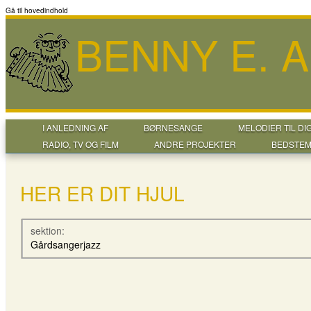
Gå til hovedindhold
BENNY E. 
I ANLEDNING AF
BØRNESANGE
MELODIER TIL DI
RADIO, TV OG FILM
ANDRE PROJEKTER
BEDSTEM
HER ER DIT HJUL
sektion:
Gårdsangerjazz