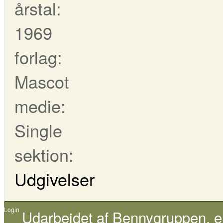
årstal:
1969
forlag:
Mascot
medie:
Single
sektion:
Udgivelser
Login
Udarbejdet af
Bennygruppen
, 