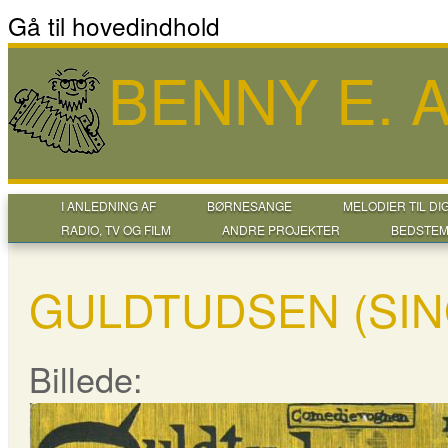
Gå til hovedindhold
BENNY E.
I ANLEDNING AF
BØRNESANGE
MELODIER TIL DI
RADIO, TV OG FILM
ANDRE PROJEKTER
BEDSTEM
GULDTUDSEN (SIN
Billede: